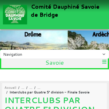
Panneau de gestion des cookies
Comité Dauphiné Savoie
de Bridge
Savoie
Accueil
Interclubs par Quatre 5° division - Finale Savoie
INTERCLUBS PAR