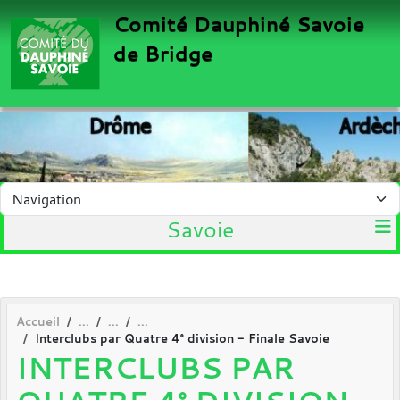
Panneau de gestion des cookies
Comité Dauphiné Savoie
de Bridge
Savoie
Accueil
Interclubs par Quatre 4° division - Finale Savoie
INTERCLUBS PAR