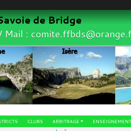
avoie de Bridge
/ Mail : comite.ffbds@orange.f
STRICTS
CLUBS
ARBITRAGE
ENSEIGNEMEN