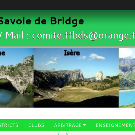
avoie de Bridge
/ Mail : comite.ffbds@orange.f
STRICTS
CLUBS
ARBITRAGE
ENSEIGNEMEN