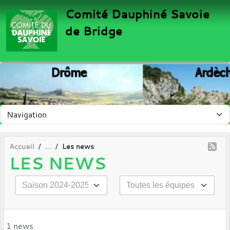
Panneau de gestion des cookies
Comité Dauphiné Savoie
de Bridge
Accueil
Les news
LES NEWS
1 news