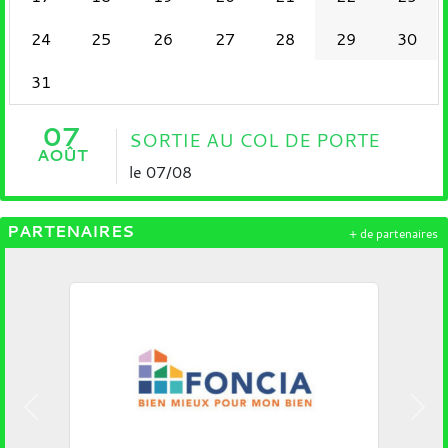
24
25
26
27
28
29
30
31
07
SORTIE AU COL DE PORTE
AOÛT
le 07/08
PARTENAIRES
+ de partenaires
Précedent
Suiv