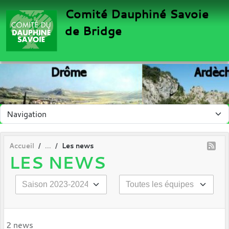
Panneau de gestion des cookies
Comité Dauphiné Savoie
de Bridge
Accueil
Les news
LES NEWS
2 news