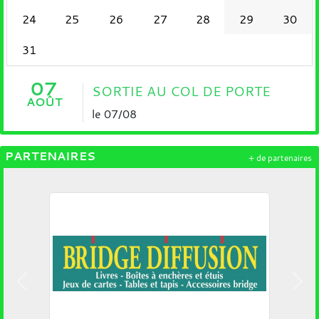
24
25
26
27
28
29
30
31
07
SORTIE AU COL DE PORTE
AOÛT
le 07/08
PARTENAIRES
+ de partenaires
Précedent
Suiv