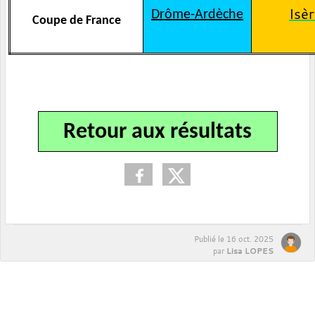
Isè
Drôme-Ardèche
Coupe de France
Retour aux résultats
Publié le
16 oct. 2025
Lisa LOPES
par